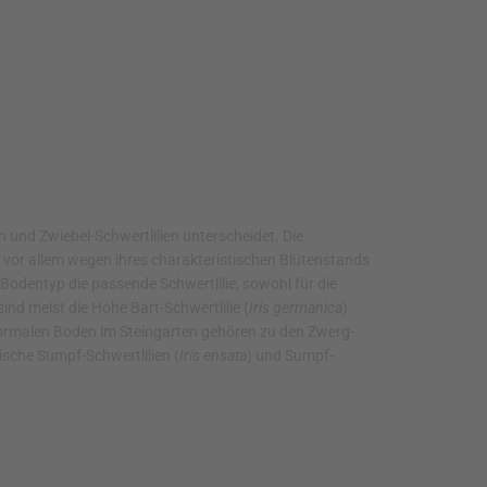
n und Zwiebel-Schwertlilien unterscheidet. Die
t vor allem wegen ihres charakteristischen Blütenstands
en Bodentyp die passende Schwertlilie, sowohl für die
ind meist die Hohe Bart-Schwertlilie (
Iris germanica
)
 normalen Boden im Steingarten gehören zu den Zwerg-
ische Sumpf-Schwertlilien (
Iris ensata
) und Sumpf-