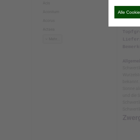
Acis
Alle Cook
Aconitum
Iris pumi
Acorus
€ 5,60
Iris 
Actaea
Mehr...
Botani
Deuts
Fa
Blü
Wuc
Lich
Wass
Wint
Absta
Det
Top
Lief