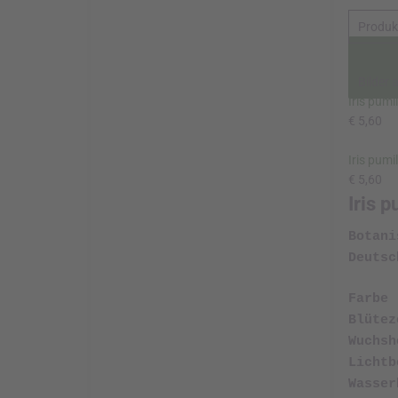
Beme
Allgemei
Schwertli
Wurzelsto
bekannt. 
Sonne als
und die S
Schwertli
Schwertli
Zwerg
Produk
Bilder 
Iris pumi