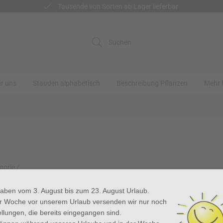
Tausende von Sorten ab Lager lieferbar
Suchen
r uns
Stauden alphabetisch
Beschreibung Pflanzen
Mehr l
gorie /
 pumila
haben vom 3. August bis zum 23. August Urlaub.
er Woche vor unserem Urlaub versenden wir nur noch
Zurück
llungen, die bereits eingegangen sind.