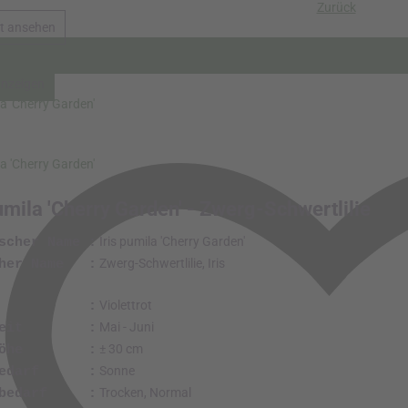
-
rkungen :
ne Info Gattung Schwertlilie (
Iris
):
lie ist eine große Gattung, bei der man zwischen Wurzelstock-Schwertlilie
ck-Schwertlilie wird am meisten im Garten verwendet. Die Schwertlilie is
Sie ist in vielen verschiedenen Farben erhältlich. Es gibt wirklich für jed
 auch für den Schatten. Die hohen Arten, die im Beet verwendet werden, s
ibirische Schwertlilie (
Iris sibirica
). Die niedrigen Arten für trockenen bis
lien (
Iris pumila
). Für feuchten bis nassen Boden in Teichnähe sind Japan
lien (
Iris pseudacorus
) am besten geeignet.
-Schwertlilie - Iris pumila 'Blue Denim'
Zurück
t ansehen
anzeigen
la 'Cherry Garden'