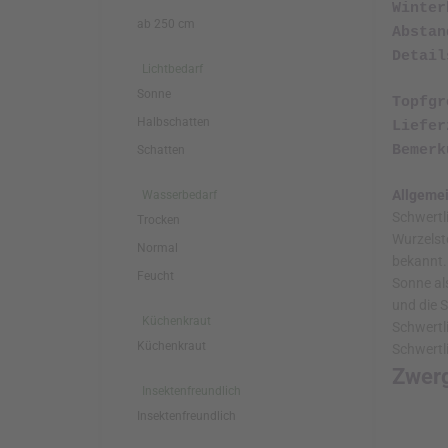
Wint
ab 250 cm
Absta
Det
Lichtbedarf
Sonne
Top
Halbschatten
Lief
Beme
Schatten
Allgemei
Wasserbedarf
Schwertli
Trocken
Wurzelsto
Normal
bekannt. 
Feucht
Sonne als
und die S
Küchenkraut
Schwertli
Küchenkraut
Schwertli
Zwerg
Insektenfreundlich
Insektenfreundlich