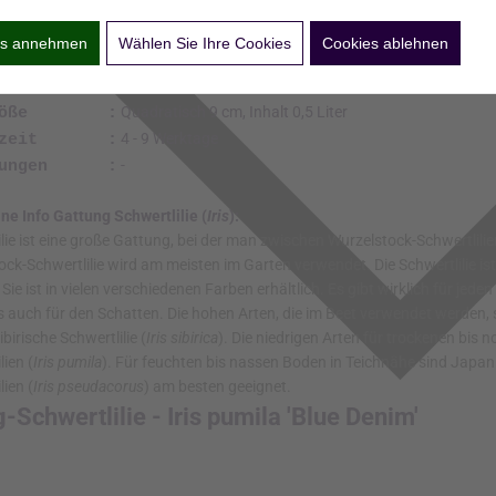
ies annehmen
Wählen Sie Ihre Cookies
Cookies ablehnen
la 'Blue Denim'
pumila 'Blue Denim' - Zwerg-Schwertlilie
Iris pumila 'Blue Denim'
scher Name :
Zwerg-Schwertlilie, Iris
cher Name :
Hellblau
rbe :
Mai - Juni
tezeit :
± 25 cm
hshöhe :
Sonne
tbedarf :
Trocken, Normal
erbedarf :
Bis -23°C (USDA Zone 6)
erhärte :
± 20 cm / ± 25 pro m²
nd / Menge :
-
ails :
Quadratisch 9 cm, Inhalt 0,5 Liter
fgröße :
4 - 9 Werktage
erzeit :