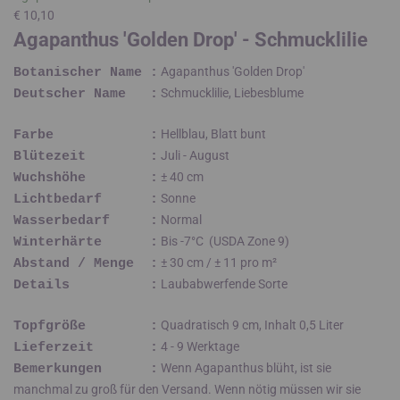
€ 10,10
Agapanthus 'Golden Drop' - Schmucklilie
Agapanthus 'Golden Drop'
Botanischer Name :
Schmucklilie, Liebesblume
Deutscher Name :
Hellblau, Blatt bunt
Farbe :
Juli - August
Blütezeit :
± 40 cm
Wuchshöhe :
Sonne
Lichtbedarf :
Normal
Wasserbedarf :
Bis -7°C (USDA Zone 9)
Winterhärte :
± 30 cm / ± 11 pro m²
Abstand / Menge :
Laubabwerfende Sorte
Details :
Quadratisch 9 cm, Inhalt 0,5 Liter
Topfgröße :
4 - 9 Werktage
Lieferzeit :
Wenn Agapanthus blüht, ist sie
Bemerkungen :
manchmal zu groß für den Versand. Wenn nötig müssen wir sie