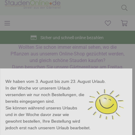
Sicher und schnell online bezahlen
Wollten Sie schon immer einmal sehen, wo die
Pflanzen aus unserem Online-Shop gezüchtet werden,
und gleich schöne Stauden kaufen?
Dann besuchen Sie unsere Gärtnereitage am Freitag,
den 11. oder Samstag, den 12. September! Klicken Sie
hier
für weitere Informationen.
Wir haben vom 3. August bis zum 23. August Urlaub.
In der Woche vor unserem Urlaub
Clicken Sie bitte
hier
, um mehr über unsere
versenden wir nur noch Bestellungen, die
Sommerurlaub zu erfahren.
bereits eingegangen sind.
Sie können während unseres Urlaubs
Kann ich im Sommer noch Pflanzen in den Garten
und in der Woche davor zwar wie
setzen? Ja, das geht prima!
Hier
lesen Sie mehr dazu.
gewohnt bestellen, Ihre Bestellung wird
jedoch erst nach unserem Urlaub bearbeitet.