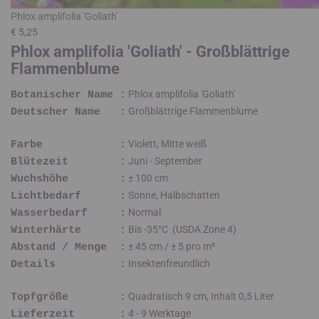
Phlox amplifolia 'Goliath'
€ 5,25
Phlox amplifolia 'Goliath' - Großblättrige
Flammenblume
Phlox amplifolia 'Goliath'
Botanischer Name :
Großblättrige Flammenblume
Deutscher Name :
Violett, Mitte weiß
Farbe :
Juni - September
Blütezeit :
± 100 cm
Wuchshöhe :
Sonne, Halbschatten
Lichtbedarf :
Normal
Wasserbedarf :
Bis -35°C (USDA Zone 4)
Winterhärte :
± 45 cm / ± 5 pro m²
Abstand / Menge :
Insektenfreundlich
Details :
Quadratisch 9 cm, Inhalt 0,5 Liter
Topfgröße :
4 - 9 Werktage
Lieferzeit :