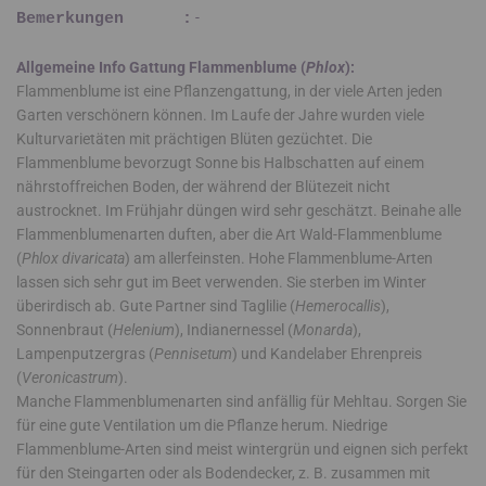
-
Bemerkungen :
Allgemeine Info Gattung Flammenblume (
Phlox
):
Flammenblume ist eine Pflanzengattung, in der viele Arten jeden
Garten verschönern können. Im Laufe der Jahre wurden viele
Kulturvarietäten mit prächtigen Blüten gezüchtet. Die
Flammenblume bevorzugt Sonne bis Halbschatten auf einem
nährstoffreichen Boden, der während der Blütezeit nicht
austrocknet. Im Frühjahr düngen wird sehr geschätzt. Beinahe alle
Flammenblumenarten duften, aber die Art Wald-Flammenblume
(
Phlox divaricata
) am allerfeinsten. Hohe Flammenblume-Arten
lassen sich sehr gut im Beet verwenden. Sie sterben im Winter
überirdisch ab. Gute Partner sind Taglilie (
Hemerocallis
),
Sonnenbraut (
Helenium
), Indianernessel (
Monarda
),
Lampenputzergras (
Pennisetum
) und Kandelaber Ehrenpreis
(
Veronicastrum
).
Manche Flammenblumenarten sind anfällig für Mehltau. Sorgen Sie
für eine gute Ventilation um die Pflanze herum. Niedrige
Flammenblume-Arten sind meist wintergrün und eignen sich perfekt
für den Steingarten oder als Bodendecker, z. B. zusammen mit