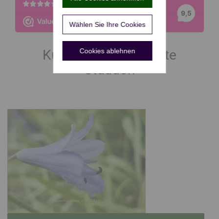
Wählen Sie Ihre Cookies
Kürzlich hinzugefügte
Cookies ablehnen
Stauden