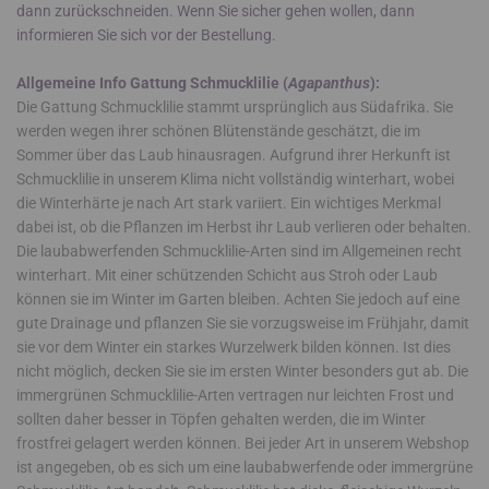
dann zurückschneiden. Wenn Sie sicher gehen wollen, dann
informieren Sie sich vor der Bestellung.
Allgemeine Info Gattung Schmucklilie (
Agapanthus
):
Die Gattung Schmucklilie stammt ursprünglich aus Südafrika. Sie
werden wegen ihrer schönen Blütenstände geschätzt, die im
Sommer über das Laub hinausragen. Aufgrund ihrer Herkunft ist
Schmucklilie in unserem Klima nicht vollständig winterhart, wobei
die Winterhärte je nach Art stark variiert. Ein wichtiges Merkmal
dabei ist, ob die Pflanzen im Herbst ihr Laub verlieren oder behalten.
Die laubabwerfenden Schmucklilie-Arten sind im Allgemeinen recht
winterhart. Mit einer schützenden Schicht aus Stroh oder Laub
können sie im Winter im Garten bleiben. Achten Sie jedoch auf eine
gute Drainage und pflanzen Sie sie vorzugsweise im Frühjahr, damit
sie vor dem Winter ein starkes Wurzelwerk bilden können. Ist dies
nicht möglich, decken Sie sie im ersten Winter besonders gut ab. Die
immergrünen Schmucklilie-Arten vertragen nur leichten Frost und
sollten daher besser in Töpfen gehalten werden, die im Winter
frostfrei gelagert werden können. Bei jeder Art in unserem Webshop
ist angegeben, ob es sich um eine laubabwerfende oder immergrüne