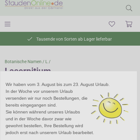
Tausende von Sorten ab Lager lieferbar
Botanische Namen /
L /
Laserpitium
Laserpitium -
Wir haben vom 3. August bis zum 23. August Urlaub.
Laserkraut
In der Woche vor unserem Urlaub
versenden wir nur noch Bestellungen, die
Laserpitium ist eine Gattung
bereits eingegangen sind.
von doldenblütigen,
Sie können während unseres Urlaubs
winterharten Pflanzen mit
und in der Woche davor zwar wie
farnähnlichen Blättern. Es
gewohnt bestellen, Ihre Bestellung wird
sind Pflanzen für einen
jedoch erst nach unserem Urlaub bearbeitet.
sonnigen Standort. Der Boden