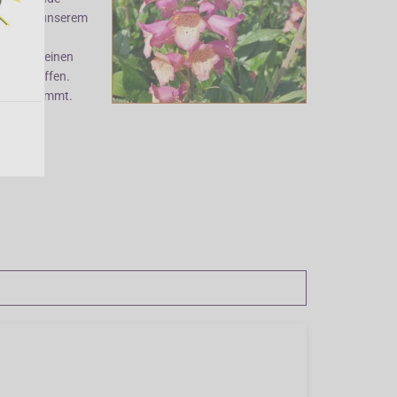
 sich in unserem
enpflanze
evorzugt einen
 Nährstoffen.
riebe bekommt.