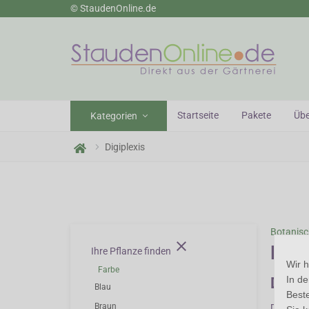
© StaudenOnline.de
n Gärtnerei
Startseite
Pakete
Übe
Kategorien
Digiplexis
Botanis
close
Digi
Ihre Pflanze finden
Wir 
Farbe
In d
Digip
Blau
Beste
Braun
Digiplexi