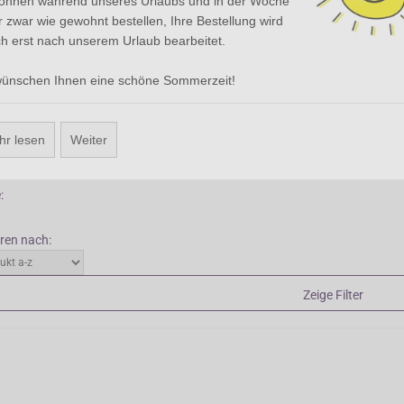
können während unseres Urlaubs und in der Woche
te in wunderbaren Farben. Obwohl Digiplexis eine Staude ist, benimmt sie
 zwar wie gewohnt bestellen, Ihre Bestellung wird
 wie eine zweijährige Pflanze. Sie können Digiplexis eventuell als Terrass
h erst nach unserem Urlaub bearbeitet.
n (geräumiger Topf) und dann im Winter nach innen stellen. Digiplexis b
 in der Sonne oder leichtem Schatten auf normalem Boden mit genügend
wünschen Ihnen eine schöne Sommerzeit!
 Sie die verblühten Blütenstiele aus Digiplexis, damit die Pflanze neue T
Zurück
hr lesen
Weiter
be:
:
eren nach:
Zeige Filter