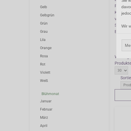
Sie 
Fingerhü
davor
Gelb
Klima oft
jedoc
Gelbgrün
verwende
Grün
Standort
Wir 
Entfernen
Grau
Lila
Me
Orange
Rosa
Wiederga
Produkte
Rot
Violett
Sorti
Weiß
Blühmonat
Januar
Februar
März
April