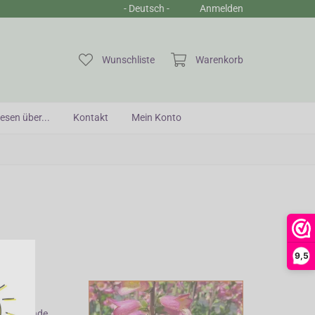
- Deutsch -
Anmelden
Sic
Wunschliste
Warenkorb
esen über...
Kontakt
Mein Konto
9,5
nge blühende