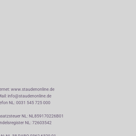
ternet: www.staudenonline.de
Mail: info@staudenonline.de
lefon NL: 0031 545 725 000
satzsteuer NL: NL859170226B01
ndelsregister NL: 72603542