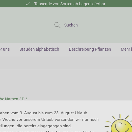
Tausende von Sorten ab Lager lieferbar
Suchen
r uns
Stauden alphabetisch
Beschreibung Pflanzen
Mehr l
che Namen /
D /
plexis
haben vom 3. August bis zum 23. August Urlaub.
er Woche vor unserem Urlaub versenden wir nur noch
lexis - Fingerhut
llungen, die bereits eingegangen sind.
s ist eine Kreuzung zwischen Digitalis und Isoplexis. Es sind reich und la