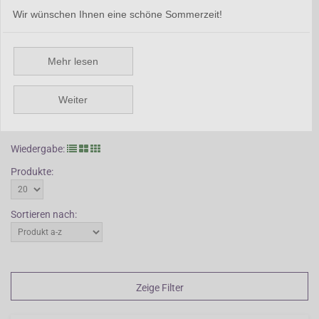
mit Blättern im Herbst, um sie im Winter zu schützen. Jaborosa hat
Wir wünschen Ihnen eine schöne Sommerzeit!
sternförmige Blüten, die über den dunkelgrünen Blättern
wunderschön herausstehen. Die Pflanzen wachsen gerne im
Halbschatten auf normalem Boden. An einem guten Standort ist
Mehr lesen
Jaborosa durch seinen kriechenden Wurzelstock ein guter
Bodendecker.
Weiter
Zurück
Wiedergabe:
Produkte:
Sortieren nach:
Zeige Filter