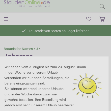
Tausende von Sorten ab Lager lieferbar
Botanische Namen /
J /
Jaborosa
Jaborosa
Wir haben vom 3. August bis zum 23. August Urlaub.
In der Woche vor unserem Urlaub
Jaborosa ist eine kleine
versenden wir nur noch Bestellungen, die
Gattung innerhalb der
bereits eingegangen sind.
Nachtschattenfamilie. Sie
Sie können während unseres Urlaubs
kommen ursprünglich aus
und in der Woche davor zwar wie
Südamerika und sind hier
gewohnt bestellen, Ihre Bestellung wird
mäßig winterfest. Bedecken
jedoch erst nach unserem Urlaub bearbeitet.
Sie sie daher ausreichend dick