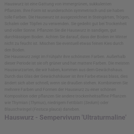
Hauswurz ist eine Gattung von immergrünen, sukkulenten
Pflanzen. Ihre Form ist wunderschön symmetrisch und sie haben
tolle Farben. Die Hauswurz ist ausgezeichnet in Steingärten, Trögen,
Schalen oder Töpfen zu verwenden. Sie gedeiht gut bei Trockenheit
und voller Sonne. Pflanzen Sie die Hauswurz in sandigen, gut
durchlässigen Boden. Achten Sie darauf, dass der Boden im Winter
nicht zu feucht ist. Mischen Sie eventuell etwas feinen Kies durch
den Boden.
Die Hauswurz zeigt im Frühjahr ihre schönsten Farben. Außerhalb
dieser Periode ist sie oft grüner und hat mattere Farben. Die meisten
Hauswurzarten, die wir haben, kommen aus dem Gewächshaus.
Durch das Glas der Gewächshäuser ist ihre Farbe etwas blass, dies
ändert sich aber schnell, wenn sie draußen stehen. Kombinieren Sie
mehrere Farben und Formen der Hauswurz zu einer schönen
Komposition oder pflanzen Sie andere trockenheitsaffine Pflanzen
wie Thymian (
Thymus
), niedrigem Fettblatt (
Sedum
) oder
Blauschwingel (
Festuca glauca
) daneben.
Hauswurz - Sempervivum 'Ultraturmaline'