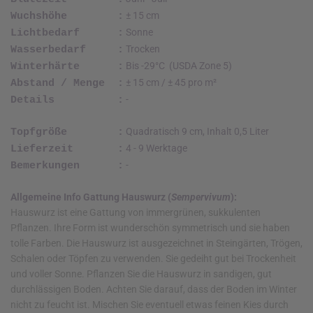
± 15 cm
Wuchshöhe :
Sonne
Lichtbedarf :
Trocken
Wasserbedarf :
Bis -29°C (USDA Zone 5)
Winterhärte :
± 15 cm / ± 45 pro m²
Abstand / Menge :
-
Details :
Quadratisch 9 cm, Inhalt 0,5 Liter
Topfgröße :
4 - 9 Werktage
Lieferzeit :
-
Bemerkungen :
Allgemeine Info Gattung Hauswurz (
Sempervivum
):
Hauswurz ist eine Gattung von immergrünen, sukkulenten
Pflanzen. Ihre Form ist wunderschön symmetrisch und sie haben
tolle Farben. Die Hauswurz ist ausgezeichnet in Steingärten, Trögen,
Schalen oder Töpfen zu verwenden. Sie gedeiht gut bei Trockenheit
und voller Sonne. Pflanzen Sie die Hauswurz in sandigen, gut
durchlässigen Boden. Achten Sie darauf, dass der Boden im Winter
nicht zu feucht ist. Mischen Sie eventuell etwas feinen Kies durch