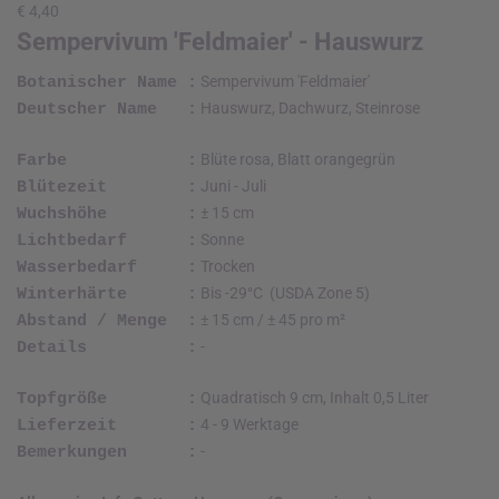
€ 4,40
Sempervivum 'Feldmaier' - Hauswurz
Sempervivum 'Feldmaier'
Botanischer Name :
Hauswurz, Dachwurz, Steinrose
Deutscher Name :
Blüte rosa, Blatt orangegrün
Farbe :
Juni - Juli
Blütezeit :
± 15 cm
Wuchshöhe :
Sonne
Lichtbedarf :
Trocken
Wasserbedarf :
Bis -29°C (USDA Zone 5)
Winterhärte :
± 15 cm / ± 45 pro m²
Abstand / Menge :
-
Details :
Quadratisch 9 cm, Inhalt 0,5 Liter
Topfgröße :
4 - 9 Werktage
Lieferzeit :
-
Bemerkungen :