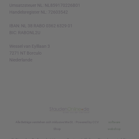
Umsatzsteuer NL: NL859170226B01
Handelsregister NL: 72603542
IBAN: NL 38 RABO 0362 6329 01
BIC: RABONL2U
Wessel van Eylllaan 3
7271 NT Borculo
Niederlande
Alle Beträge verstehen sich inklusive MwSt. - Powered by CCV
software
Shop
webshop