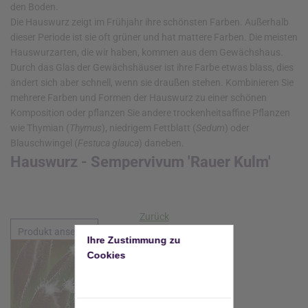
den Boden.
Die Hauswurz zeigt im Frühjahr ihre schönsten Farben. Außerhalb
dieser Periode ist sie oft grüner und hat mattere Farben. Die meisten
Hauswurzarten, die wir haben, kommen aus dem Gewächshaus.
Durch das Glas der Gewächshäuser ist ihre Farbe etwas blass, dies
ändert sich aber schnell, wenn sie draußen stehen. Kombinieren Sie
mehrere Farben und Formen der Hauswurz zu einer schönen
Komposition oder pflanzen Sie andere trockenheitsaffine Pflanzen
wie Thymian (
Thymus
), niedrigem Fettblatt (
Sedum
) oder
Blauschwingel (
Festuca glauca
) daneben.
Hauswurz - Sempervivum 'Rauer Kulm'
Zurück
Produkt ansehen
Ihre Zustimmung zu 
Cookies