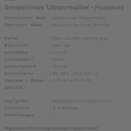
Sempervivum 'Ultraturmaline' - Hauswurz
Sempervivum 'Ultraturmaline'
Botanischer Name :
Hauswurz, Dachwurz, Steinrose
Deutscher Name :
Blüte rosa, Blatt warmrot, grün
Farbe :
Juni - Juli
Blütezeit :
± 15 cm
Wuchshöhe :
Sonne
Lichtbedarf :
Trocken
Wasserbedarf :
Bis -29°C (USDA Zone 5)
Winterhärte :
± 15 cm / ± 45 pro m²
Abstand / Menge :
-
Details :
Quadratisch 9 cm, Inhalt 0,5 Liter
Topfgröße :
4 - 9 Werktage
Lieferzeit :
-
Bemerkungen :
Allgemeine Info Gattung Hauswurz (
Sempervivum
):