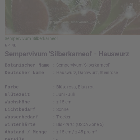
Sempervivum 'Silberkarneol'
€ 4,40
Sempervivum 'Silberkarneol' - Hauswurz
Sempervivum 'Silberkarneol'
Botanischer Name :
Hauswurz, Dachwurz, Steinrose
Deutscher Name :
Blüte rosa, Blatt rot
Farbe :
Juni - Juli
Blütezeit :
± 15 cm
Wuchshöhe :
Sonne
Lichtbedarf :
Trocken
Wasserbedarf :
Bis -29°C (USDA Zone 5)
Winterhärte :
± 15 cm / ± 45 pro m²
Abstand / Menge :
-
Details :