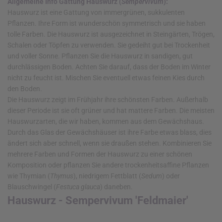
Allgemeine Info Gattung Hauswurz (
Sempervivum
):
Hauswurz ist eine Gattung von immergrünen, sukkulenten
Pflanzen. Ihre Form ist wunderschön symmetrisch und sie haben
tolle Farben. Die Hauswurz ist ausgezeichnet in Steingärten, Trögen,
Schalen oder Töpfen zu verwenden. Sie gedeiht gut bei Trockenheit
und voller Sonne. Pflanzen Sie die Hauswurz in sandigen, gut
durchlässigen Boden. Achten Sie darauf, dass der Boden im Winter
nicht zu feucht ist. Mischen Sie eventuell etwas feinen Kies durch
den Boden.
Die Hauswurz zeigt im Frühjahr ihre schönsten Farben. Außerhalb
dieser Periode ist sie oft grüner und hat mattere Farben. Die meisten
Hauswurzarten, die wir haben, kommen aus dem Gewächshaus.
Durch das Glas der Gewächshäuser ist ihre Farbe etwas blass, dies
ändert sich aber schnell, wenn sie draußen stehen. Kombinieren Sie
mehrere Farben und Formen der Hauswurz zu einer schönen
Komposition oder pflanzen Sie andere trockenheitsaffine Pflanzen
wie Thymian (
Thymus
), niedrigem Fettblatt (
Sedum
) oder
Blauschwingel (
Festuca glauca
) daneben.
Hauswurz - Sempervivum 'Feldmaier'