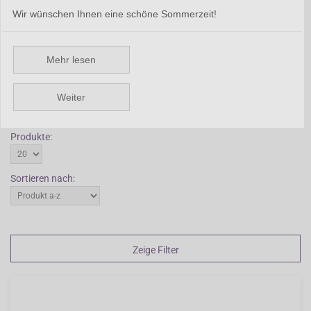
dunkelgrünen Blättern ab. Wenn Sie Parahebe in den Garten
Wir wünschen Ihnen eine schöne Sommerzeit!
pflanzen, geben Sie ihr einen Platz in normalem Boden und decken
Sie die Pflanze im Herbst gut ab. Sorgen Sie dafür, dass der Boden
etwas abschüssig ist, damit überschüssiges Wasser ablaufen kann.
Mehr lesen
Zurück
Weiter
Wiedergabe:
Produkte:
Sortieren nach:
Zeige Filter