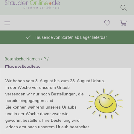
Tausende von Sorten ab Lager lieferbar
Botanische Namen /
P /
Parahebe
Parahebe
Wir haben vom 3. August bis zum 23. August Urlaub.
In der Woche vor unserem Urlaub
Parahebe ist eine üppig
versenden wir nur noch Bestellungen, die
blühende Pflanze. Da
bereits eingegangen sind.
Parahebe nicht vollkommen
Sie können während unseres Urlaubs
winterhart ist, können Sie die
und in der Woche davor zwar wie
Pflanze im Halbschatten auf
gewohnt bestellen, Ihre Bestellung wird
der Terrasse halten. Die Blüten
jedoch erst nach unserem Urlaub bearbeitet.
heben sich dort schön von den