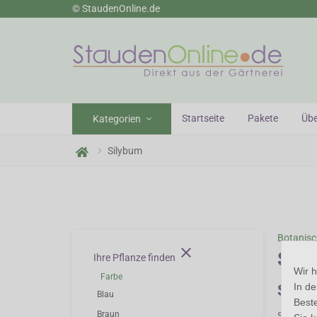
© StaudenOnline.de
n Gärtnerei
Startseite
Pakete
Übe
Kategorien
Silybum
Botanis
close
Sil
Ihre Pflanze finden
Wir 
Farbe
In d
Silyb
Blau
Beste
Braun
Silybum i