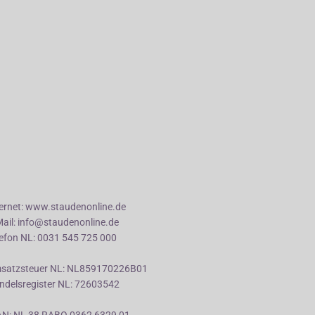
ternet: www.staudenonline.de
Mail: info@staudenonline.de
lefon NL: 0031 545 725 000
satzsteuer NL: NL859170226B01
ndelsregister NL: 72603542