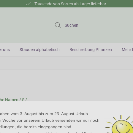
Tausende von Sorten ab Lager lieferbar
Suchen
r uns
Stauden alphabetisch
Beschreibung Pflanzen
Mehr l
che Namen /
S /
ybum
haben vom 3. August bis zum 23. August Urlaub.
er Woche vor unserem Urlaub versenden wir nur noch
um - Mariendistel
llungen, die bereits eingegangen sind.
st eine kleine Gattung von Disteln, von der Silybum marianum die bekannte