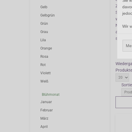
Sie 
Zeichnun
davor
Gelb
Silybum 
jedoc
Gelbgrün
werden, 
Grün
Nutzwert 
Wir 
auf norm
Grau
stirbt na
Lila
Me
Orange
Rosa
Wiederga
Rot
Produkte
Violett
Weiß
Sorti
Blühmonat
Januar
Februar
März
April