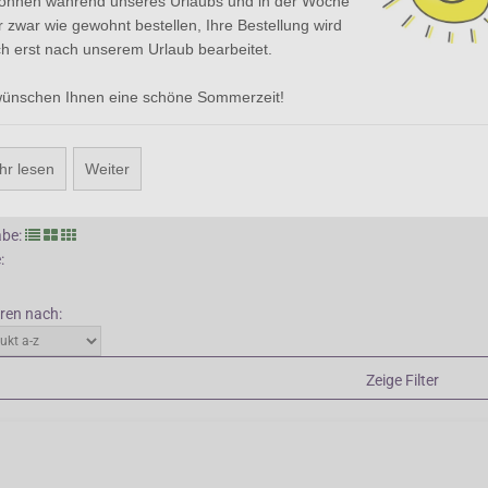
können während unseres Urlaubs und in der Woche
g auf den Blättern wurde der Legende nach durch die Muttermilch von Ma
 zwar wie gewohnt bestellen, Ihre Bestellung wird
wird immer noch als Gemüse angebaut. Die jungen Blätter können wie Sp
h erst nach unserem Urlaub bearbeitet.
die jungen Stängel wie Spargel und die Blütenköpfe wie Artischocken. Ab
hat Silybum auch einen Zierwert, vor allem in natürlichen Gärten. Am lie
wünschen Ihnen eine schöne Sommerzeit!
alem bis trockenem kalkhaltigem Boden in der vollen Sonne. Silybum ist 
ch der Blüte ab. Zum Glück säht die Pflanze sich selbst aus.
hr lesen
Weiter
Zurück
be:
:
eren nach:
Zeige Filter