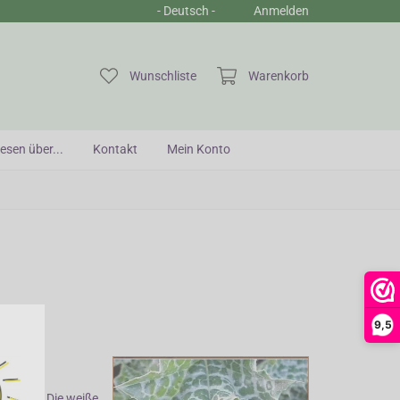
- Deutsch -
Anmelden
Sic
Wunschliste
Warenkorb
esen über...
Kontakt
Mein Konto
9,5
ste ist. Die weiße