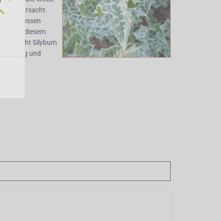
ria verursacht.
inat gegessen
er neben diesem
bsten steht Silybum
zweijährig und