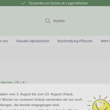
Tausende von Sorten ab Lager lieferbar
Suchen
r uns
Stauden alphabetisch
Beschreibung Pflanzen
Mehr l
e Namen /
DE » K /
zinerkresse
haben vom 3. August bis zum 23. August Urlaub.
er Woche vor unserem Urlaub versenden wir nur noch
inerkresse (
Tropaeolum
)
llungen, die bereits eingegangen sind.
rkresse ist eine Gattung von Kletterpflanzen mit wunderschönen Blüten. D