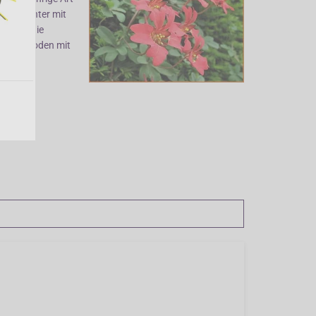
e den Winter mit
lieben die
 einen Boden mit