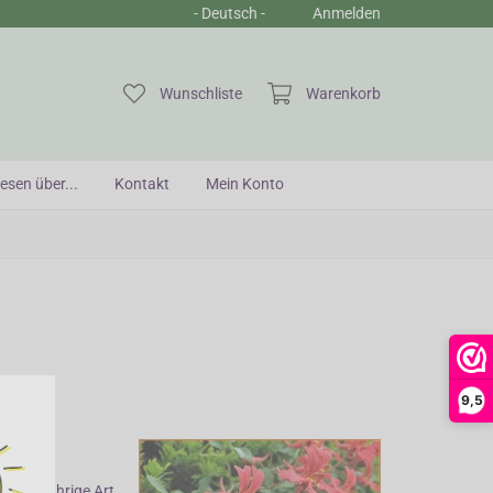
- Deutsch -
Anmelden
Sic
Wunschliste
Warenkorb
esen über...
Kontakt
Mein Konto
9,5
ie einjährige Art