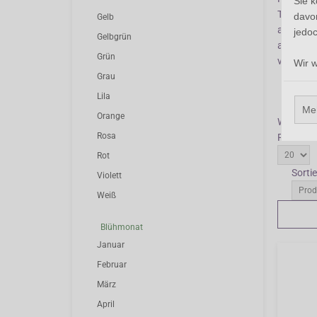
Sie 
Tropaeolu
davor
Gelb
ausreich
jedoc
Gelbgrün
ausdauer
Grün
viel Humu
Wir 
Grau
Lila
Me
Orange
Wiederga
Rosa
Produkte
Rot
Sorti
Violett
Weiß
Blühmonat
Januar
Februar
März
April