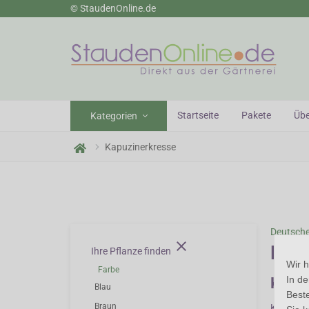
© StaudenOnline.de
n Gärtnerei
Startseite
Pakete
Übe
Kategorien
Kapuzinerkresse
Deutsch
close
Kapu
Ihre Pflanze finden
Wir 
Farbe
In d
Kapuz
Blau
Beste
Braun
Kapuzine