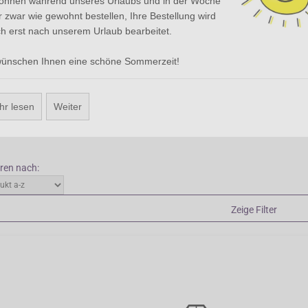
können während unseres Urlaubs und in der Woche
m majus ist die bekannteste, aber es gibt auch knollenbildende Arten, di
 zwar wie gewohnt bestellen, Ihre Bestellung wird
endem Schutz und etwas Glück überleben. Obwohl sie tropisch aussehen, 
h erst nach unserem Urlaub bearbeitet.
nden Kapuzinerkressenarten gerade ein kühles Klima. Pflanzen Sie sie in
s und lassen Sie sie z. B. entlang einer Hecke wachsen.
wünschen Ihnen eine schöne Sommerzeit!
Zurück
hr lesen
Weiter
be:
:
eren nach:
Zeige Filter