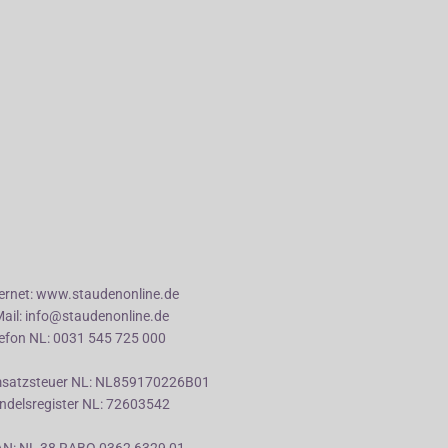
ternet: www.staudenonline.de
Mail: info@staudenonline.de
lefon NL: 0031 545 725 000
satzsteuer NL: NL859170226B01
ndelsregister NL: 72603542