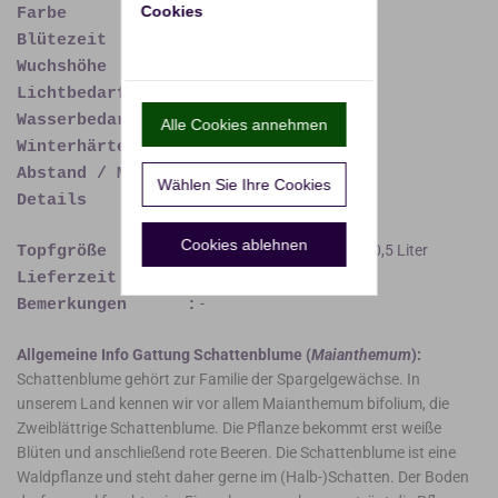
Cookies
Cremeweiß
Farbe :
Mai - Juni
Blütezeit :
± 40 cm
Wuchshöhe :
Halbschatten, Schatten
Lichtbedarf :
Normal
Wasserbedarf :
Alle Cookies annehmen
Bis -29°C (USDA Zone 5)
Winterhärte :
± 30 cm / ± 11 pro m²
Abstand / Menge :
Wählen Sie Ihre Cookies
-
Details :
Cookies ablehnen
Quadratisch 9 cm, Inhalt 0,5 Liter
Topfgröße :
4 - 9 Werktage
Lieferzeit :
-
Bemerkungen :
Allgemeine Info Gattung Schattenblume (
Maianthemum
):
Schattenblume gehört zur Familie der Spargelgewächse. In
unserem Land kennen wir vor allem Maianthemum bifolium, die
Zweiblättrige Schattenblume. Die Pflanze bekommt erst weiße
Blüten und anschließend rote Beeren. Die Schattenblume ist eine
Waldpflanze und steht daher gerne im (Halb-)Schatten. Der Boden