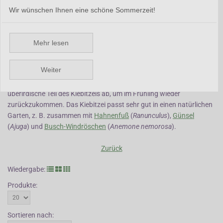
Wir wünschen Ihnen eine schöne Sommerzeit!
Fritillaria ist eine Gattung von Zwiebelpflanzen mit sehr
unterschiedlicher Größe. Wir verkaufen die kleineren Arten wie das
Kiebitzei. Diese Art hat ein charakteristisches Würfel-Muster auf den
Mehr lesen
hängenden Blüten. Das Kiebitzei steht im Frühling gerne sehr
feucht, im Sommer und Winter allerdings nicht zu nass. Leichte
Weiter
Düngung nach der Blüte, z. B. mit einer Schicht Kompost, wird
dankbar angenommen. Im Laufe des Sommers stirbt der
überirdische Teil des Kiebitzeis ab, um im Frühling wieder
zurückzukommen. Das Kiebitzei passt sehr gut in einen natürlichen
Garten, z. B. zusammen mit
Hahnenfuß
(
Ranunculus
),
Günsel
(
Ajuga
) und
Busch-Windröschen
(
Anemone nemorosa
).
Zurück
Wiedergabe:
Produkte:
Sortieren nach: