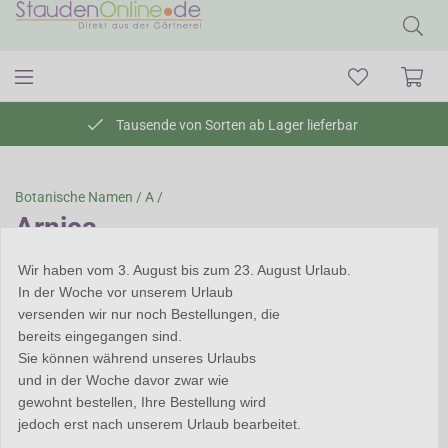
Tausende von Sorten ab Lager lieferbar
Botanische Namen /
A /
Arnica
Arnica - Arnika
Wir haben vom 3. August bis zum 23. August Urlaub.
In der Woche vor unserem Urlaub
Arnica liefert den Grundstoff
versenden wir nur noch Bestellungen, die
für die bekannte Arnikasalbe,
bereits eingegangen sind.
die man bei Prellungen und
Sie können während unseres Urlaubs
blauen Flecken verwendet.
und in der Woche davor zwar wie
Arnica ist eine prächtige
gewohnt bestellen, Ihre Bestellung wird
Pflanze, aber nicht leicht zu
jedoch erst nach unserem Urlaub bearbeitet.
halten. Der Boden muss