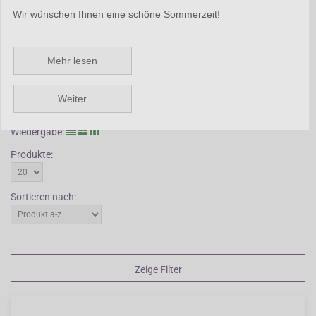
absolut kalkfrei sein und darf kaum Nährstoffe enthalten. Am
Wir wünschen Ihnen eine schöne Sommerzeit!
besten wächst Arnica in Torfböden an leicht schattigen Standorten.
Im Sommer darf der Boden nicht austrocknen. Wenn Sie gießen
müssen, bitte kalkfreies Wasser verwenden. Arnica ist eine seltene,
Mehr lesen
gefährdete Pflanze und darum geschützt.
Weiter
Zurück
Wiedergabe:
Produkte:
Sortieren nach:
Zeige Filter